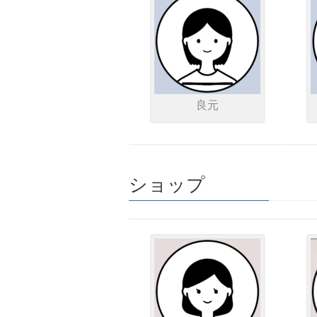
良元
ショップ