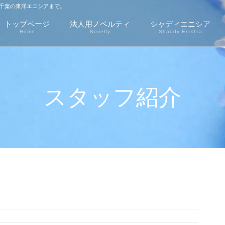
千葉の東洋エニシアまで。
トップページ
法人用ノベルティ
シャディエニシア
Home
Novelty
Shaddy Enishia
スタッフ紹介