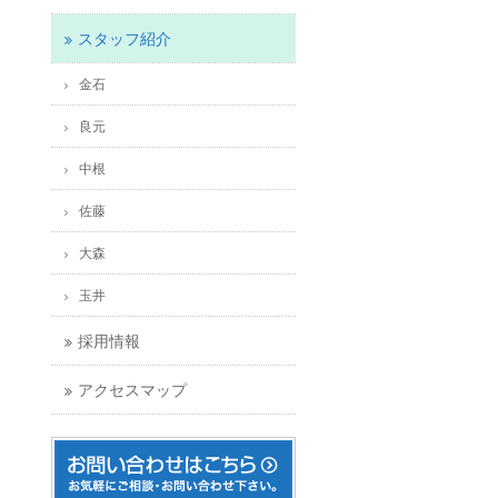
スタッフ紹介
金石
良元
中根
佐藤
大森
玉井
採用情報
アクセスマップ