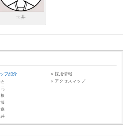
玉井
ッフ紹介
採用情報
アクセスマップ
金石
良元
中根
佐藤
大森
玉井