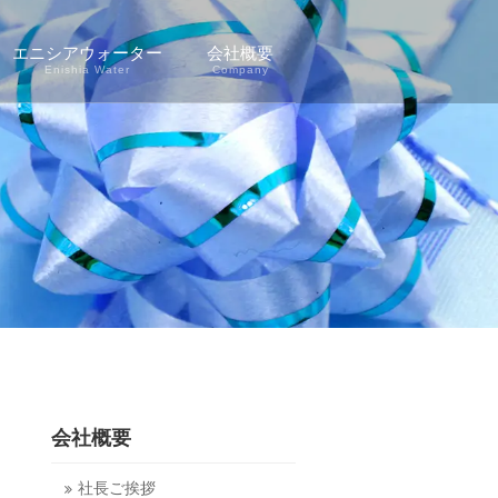
エニシアウォーター
会社概要
Enishia Water
Company
会社概要
社長ご挨拶