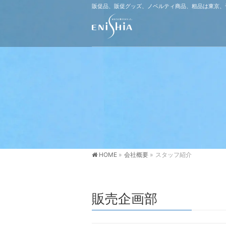
販促品、販促グッズ、ノベルティ商品、粗品は東京、
HOME
»
会社概要
»
スタッフ紹介
販売企画部