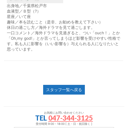
出身地／千葉県松戸市
血液型／Ｂ型（?）
星座／いて座
趣味／本を読むこと（是非、お勧めを教えて下さい）
休日の過ごし方／海外ドラマを見て過ごします。
一口コメント／海外ドラマを見過ぎると、つい「ouch！」とか
「Oh,my god!」とか言ってしまうほど影響を受けやすい性格で
す。私も人に影響を（いい影響を）与えられる人になりたいと
思っています。
スタッフ一覧へ戻る
お気軽にお問い合わせください
TEL
047-344-3125
受付時間 9:00 - 18:00 [ 土・日・祝日除く ]