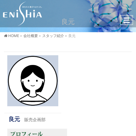
良元
HOME
»
会社概要
»
スタッフ紹介
»
良元
良元
販売企画部