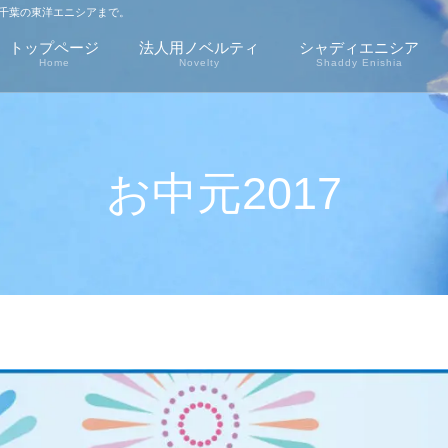
千葉の東洋エニシアまで。
トップページ
法人用ノベルティ
シャディエニシア
Home
Novelty
Shaddy Enishia
お中元2017